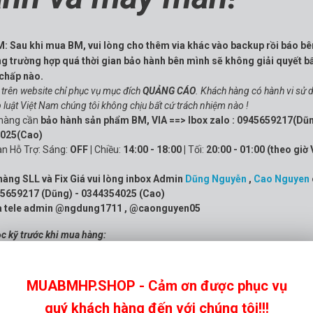
 Sau khi mua BM, vui lòng cho thêm via khác vào backup rồi báo b
g trường hợp quá thời gian bảo hành bên mình sẽ không giải quyết b
 chấp nào.
 trên website chỉ phục vụ mục đích
QUẢNG CÁO
. Khách hàng có hành vi sử 
luật Việt Nam chúng tôi không chịu bất cứ trách nhiệm nào !
hàng cần
bảo hành sản phẩm BM, VIA ==> Ibox zalo : 0945659217(Dũ
4025(Cao)
an Hỗ Trợ:
Sáng:
OFF |
Chiều:
14:00 - 18:00 |
Tối:
20:00 - 01:00 (theo giờ 
àng SLL và Fix Giá vui lòng inbox Admin
Dũng Nguyễn
,
Cao Nguyen
45659217 (Dũng) - 0344354025 (Cao)
ua tele admin @ngdung1711 , @caonguyen05
ọc kỹ trước khi mua hàng:
bảo hành tại mỗi sản phẩm.
in whatsapp: +84344354025
MUABMHP.SHOP - Cảm ơn được phục vụ
quý khách hàng đến với chúng tôi!!!