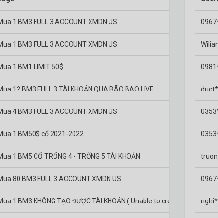
Mua 1 BM3 FULL 3 ACCOUNT XMDN US
0967
Mua 1 BM3 FULL 3 ACCOUNT XMDN US
Wili
Mua 1 BM1 LIMIT 50$
0981
Mua 12 BM3 FULL 3 TÀI KHOẢN QUA BÃO BAO LIVE
duct*
Mua 4 BM3 FULL 3 ACCOUNT XMDN US
0353
Mua 1 BM50$ cổ 2021-2022
0353
Mua 1 BM5 CỔ TRỐNG 4 - TRỐNG 5 TÀI KHOẢN
truon
Mua 80 BM3 FULL 3 ACCOUNT XMDN US
0967
Mua 1 BM3 KHÔNG TẠO ĐƯỢC TÀI KHOẢN ( Unable to create a BM3 acco
nghi*