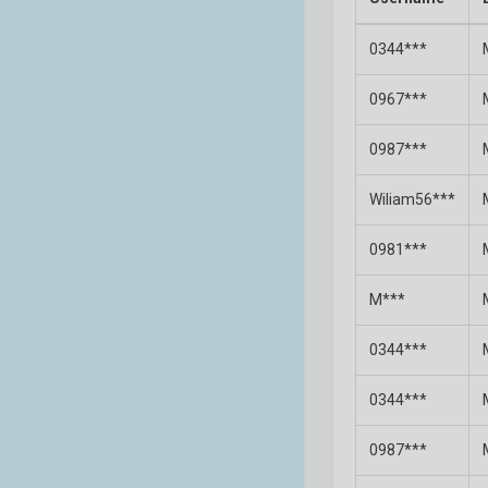
0344***
0967***
0987***
Wiliam56***
0981***
M***
0344***
0344***
0987***