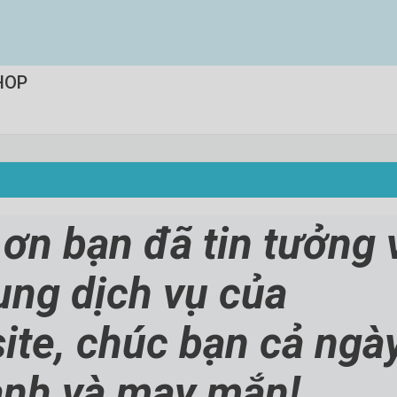
HOP
ơn bạn đã tin tưởng 
ụng dịch vụ của
ite, chúc bạn cả ngà
lành và may mắn!