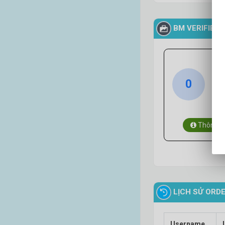
BM VERIFIED
B
0
3
BM
Thông T
LỊCH SỬ ORD
Username