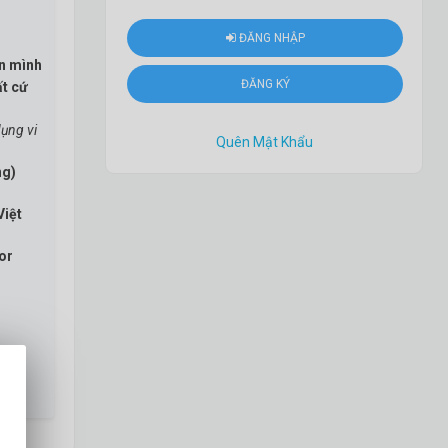
ĐĂNG NHẬP
ên mình
ĐĂNG KÝ
ất cứ
dụng vi
Quên Mật Khẩu
ng)
Việt
or