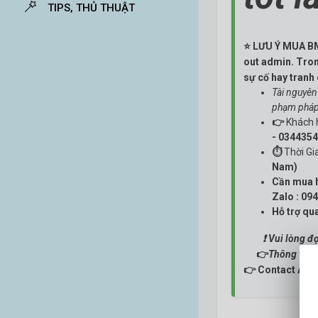
TIPS, THỦ THUẬT
⭐ LƯU Ý MUA BM:
out admin. Tron
sự cố hay tranh
Tài nguyên
phạm pháp 
👉
Khách 
- 034435
⏱
Thời Gi
Nam)
Cần mua h
Zalo : 09
Hỗ trợ q
❗ Vui lòng đ
👉
Thông tin 
👉 Contact Adm