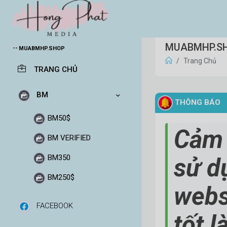
MUABMHP.S
MUABMHP.SHOP
Trang Chủ
TRANG CHỦ
BM
THÔNG BÁO
BM50$
Cảm 
BM VERIFIED
BM350
sử d
BM250$
webs
FACEBOOK
tốt 