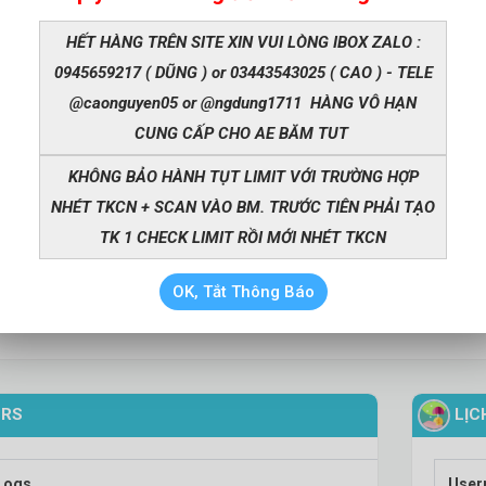
HẾT HÀNG TRÊN SITE XIN VUI LÒNG IBOX ZALO :
0945659217 ( DŨNG ) or 03443543025 ( CAO ) - TELE
@caonguyen05 or @ngdung1711 HÀNG VÔ HẠN
SO HOT
CUNG CẤP CHO AE BĂM TUT
M3 FULL 3 ACCOUNT
BM1 LIMIT 50$ VERI
XMDN US
200,000Đ
» 150,00
15
KHÔNG BẢO HÀNH TỤT LIMIT VỚI TRƯỜNG HỢP
BM1 LIMIT 50$ VERIFI
50,000Đ
» 200,000Đ
3 FULL 3 ACCOUNTS
NHÉT TKCN + SCAN VÀO BM. TRƯỚC TIÊN PHẢI TẠO
HAS 1 ACCOUNT 
VERIFIED
TK 1 CHECK LIMIT RỒI MỚI NHÉT TKCN
Thông Tin
Mua Ng
in
HẾT HÀNG
OK, Tắt Thông Báo
ERS
LỊC
Logs
User