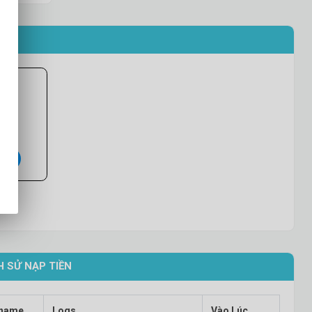
FIED
0Đ
ED (
)
ay
H SỬ NẠP TIỀN
name
Giá
Logs
Vào Lúc
Vào Lúc